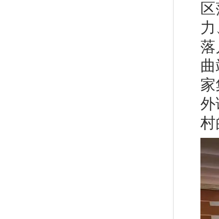
区
力
落
曲
家
外
村